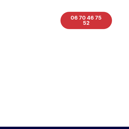
06 70 46 75
ropos
52