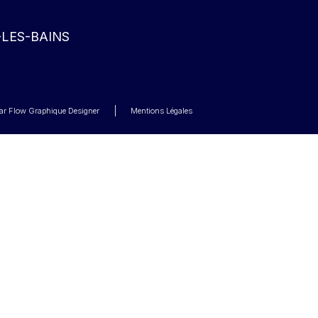
-LES-BAINS
 par Flow Graphique Designer
Mentions Légales