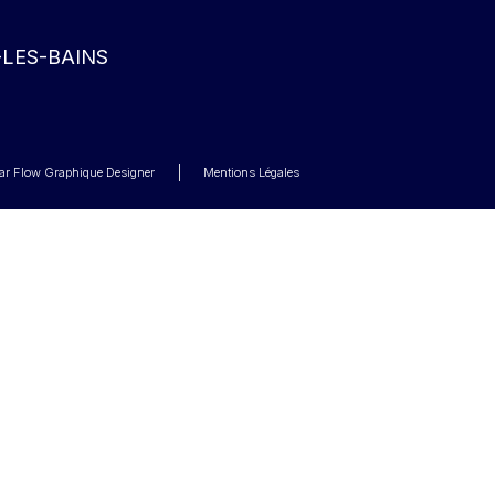
-LES-BAINS
 par Flow Graphique Designer
Mentions Légales