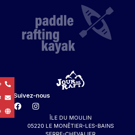
e
Suivez-nous
t
s
ÎLE DU MOULIN
05220 LE MONÊTIER-LES-BAINS
SERRE-CHEVALIER